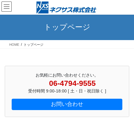
コ
ナ
ン
ビ
テ
ゲ
ン
ー
トップページ
ツ
シ
へ
ョ
ス
ン
HOME
トップページ
キ
に
ッ
移
プ
動
お気軽にお問い合わせください。
06-4794-9555
受付時間 9:00-18:00 [ 土・日・祝日除く ]
お問い合わせ